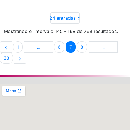
24 entradas
Mostrando el intervalo 145 - 168 de 769 resultados.
1
...
6
7
8
...
Página
Páginas intermedias Use TAB para despla
Página
Página
Página
Páginas int
33
Página