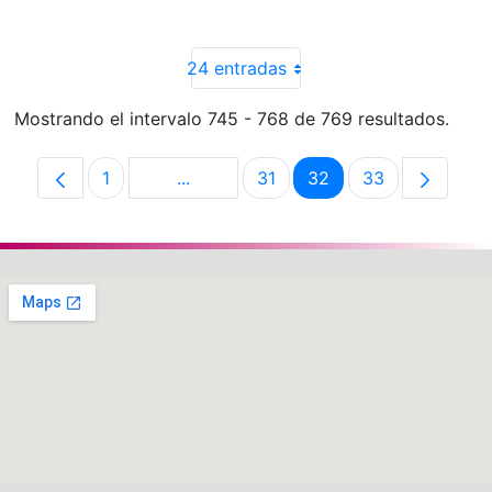
24 entradas
Mostrando el intervalo 745 - 768 de 769 resultados.
1
...
31
32
33
Página
Páginas intermedias Use TAB para de
Página
Página
Página