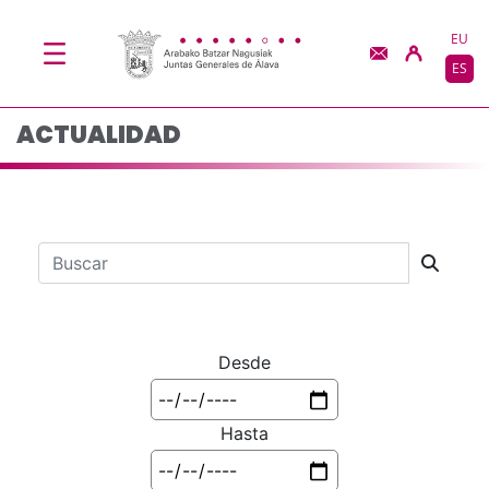
Actualidad - JJGG-BB
Saltar al contenido principal
EU
ES
ACTUALIDAD
Barra de búsqueda
Desde
Hasta