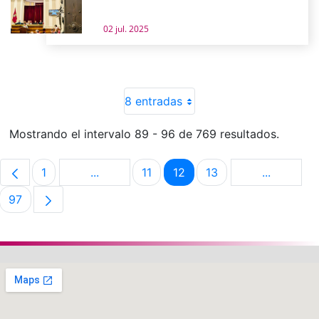
02 jul. 2025
8 entradas
Mostrando el intervalo 89 - 96 de 769 resultados.
1
...
11
12
13
...
Página
Páginas intermedias Use TAB para despla
Página
Página
Página
Páginas i
97
Página