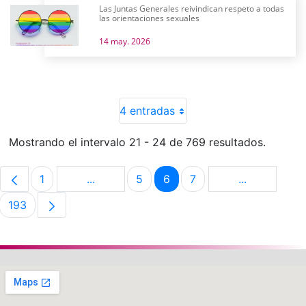
Las Juntas Generales reivindican respeto a todas
las orientaciones sexuales
14 may. 2026
4 entradas
Mostrando el intervalo 21 - 24 de 769 resultados.
1
...
5
6
7
...
Página
Páginas intermedias Use TAB para despla
Página
Página
Página
Páginas int
193
Página