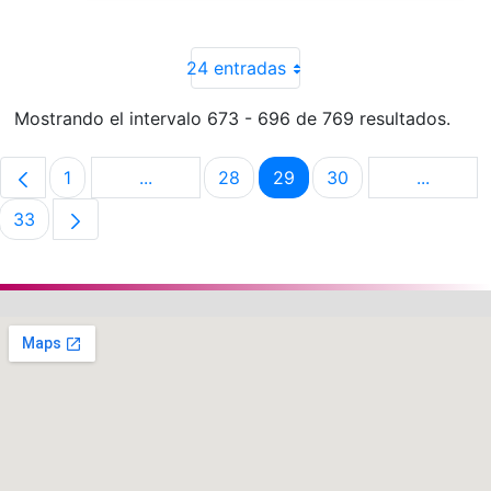
24 entradas
Mostrando el intervalo 673 - 696 de 769 resultados.
1
...
28
29
30
...
Página
Páginas intermedias Use TAB para despla
Página
Página
Página
Páginas 
33
Página