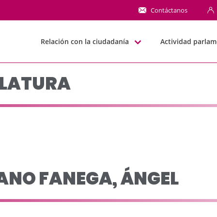
o leg 1999-2003 - JJG
Contáctanos
Relación con la ciudadanía
Actividad parlam
SLATURA
ANO FANEGA, ÁNGEL