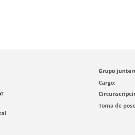
Grupo junter
Cargo:
Circunscripci
07
Toma de pose
cal