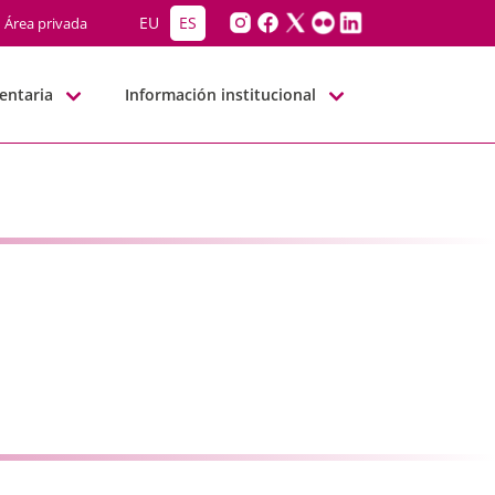
G-BBNN
EU
ES
Área privada
entaria
Información institucional