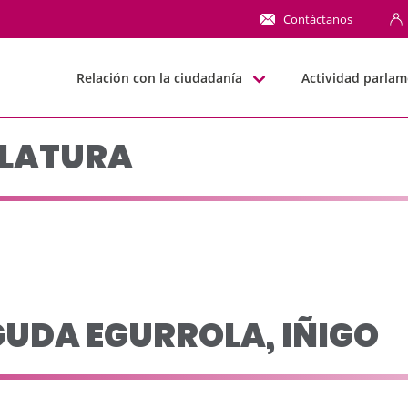
o leg 1999-2003 - JJG
Contáctanos
Relación con la ciudadanía
Actividad parlam
SLATURA
UDA EGURROLA, IÑIGO