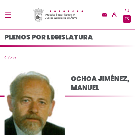
Composición del plen
Saltar al contenido principal
EU
ES
PLENOS POR LEGISLATURA
Volver
OCHOA JIMÉNEZ,
MANUEL