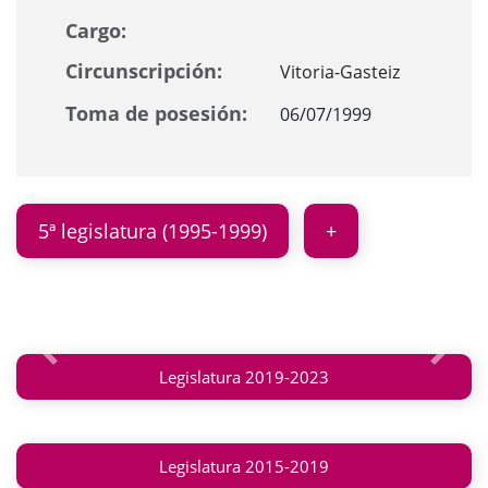
Cargo:
Circunscripción:
Vitoria-Gasteiz
Toma de posesión:
06/07/1999
5ª legislatura (1995-1999)
Anterior
Siguie
Legislatura 2019-2023
Legislatura 2015-2019