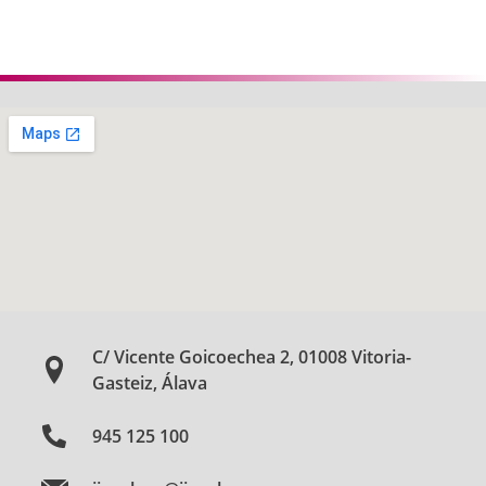
Anterior
Siguie
C/ Vicente Goicoechea 2, 01008 Vitoria-
Gasteiz, Álava
945 125 100