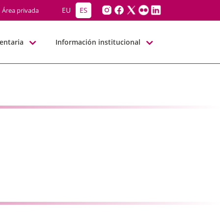
G-BBNN
EU
ES
Área privada
entaria
Información institucional