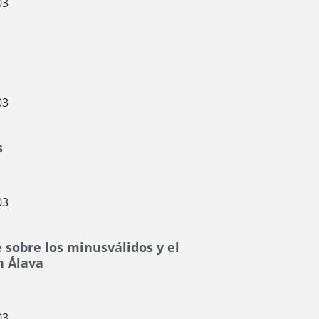
03
03
s
03
 sobre los minusválidos y el
n Álava
03