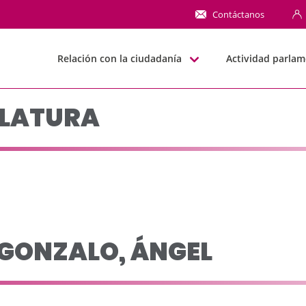
o leg 1999-2003 - JJG
Contáctanos
Relación con la ciudadanía
Actividad parlam
SLATURA
 GONZALO, ÁNGEL