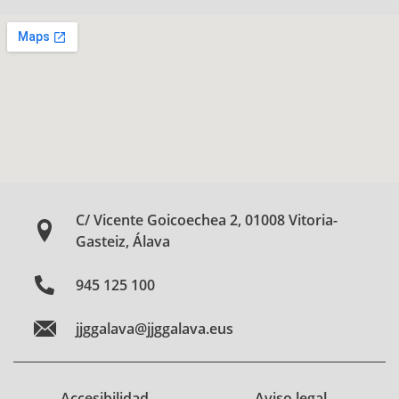
C/ Vicente Goicoechea 2, 01008 Vitoria-
Gasteiz, Álava
945 125 100
jjggalava@jjggalava.eus
Accesibilidad
Aviso legal