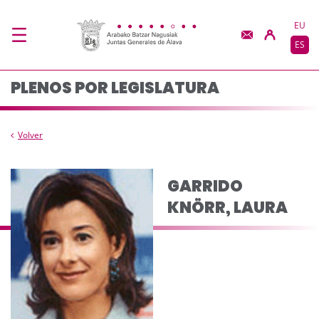
Composición del plen
Saltar al contenido principal
EU
ES
PLENOS POR LEGISLATURA
Volver
GARRIDO
KNÖRR, LAURA