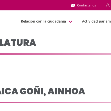
o leg 1999-2003 - JJG
Contáctanos
Relación con la ciudadanía
Actividad parlam
SLATURA
ICA GOÑI, AINHOA