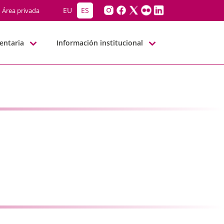
G-BBNN
EU
ES
Área privada
entaria
Información institucional