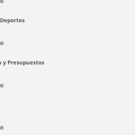
08
 Deportes
08
s y Presupuestos
08
08