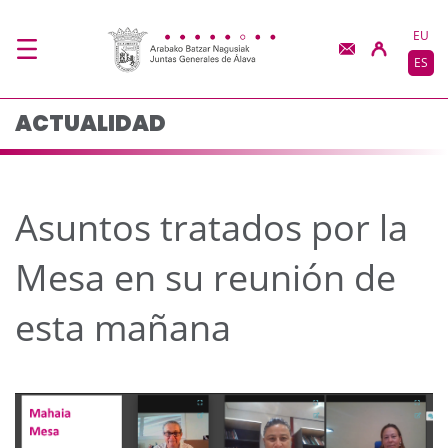
Asuntos tratados por 
Saltar al contenido principal
EU
ES
ACTUALIDAD
Asuntos tratados por la
Mesa en su reunión de
esta mañana