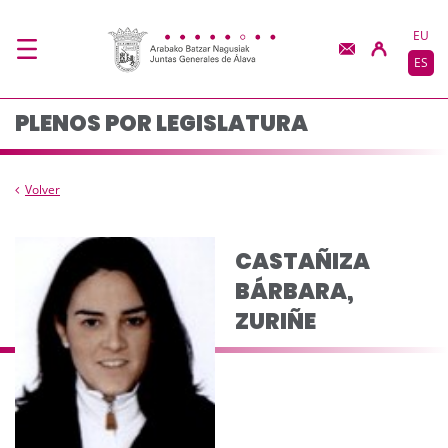
Composición del pleno
Saltar al contenido principal
EU
ES
PLENOS POR LEGISLATURA
Volver
CASTAÑIZA
BÁRBARA,
ZURIÑE