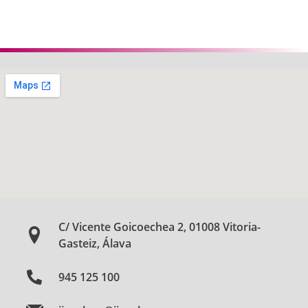
Anterior
Siguie
C/ Vicente Goicoechea 2, 01008 Vitoria-
Gasteiz, Álava
945 125 100