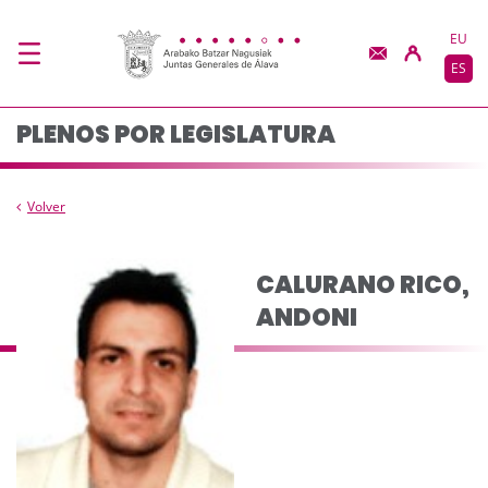
Composición del pleno
Saltar al contenido principal
EU
ES
PLENOS POR LEGISLATURA
Volver
CALURANO RICO,
ANDONI