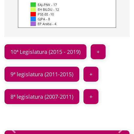
EAJ-PNV - 17
EH BILDU - 12
PSE-EE -10
GJPA - 8
EP Araba - 4
10ª Legislatura (2015 - 2019)
9ª legislatura (2011-2015)
8ª legislatura (2007-2011)
Anterior
Siguie