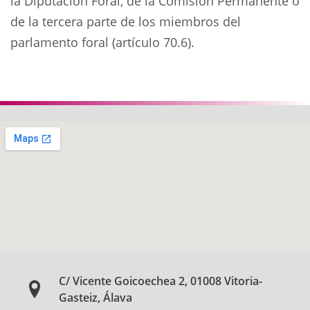
la Diputación Foral, de la Comisión Permanente o
de la tercera parte de los miembros del
parlamento foral (artículo 70.6).
Anterior
Siguie
C/ Vicente Goicoechea 2, 01008 Vitoria-
Gasteiz, Álava