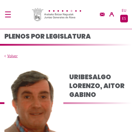
Composición del pleno
Saltar al contenido principal
EU
ES
PLENOS POR LEGISLATURA
Volver
URIBESALGO
LORENZO, AITOR
GABINO