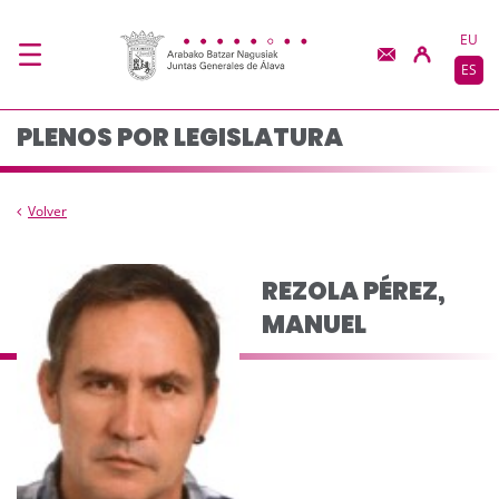
Composición del pleno
Saltar al contenido principal
EU
ES
PLENOS POR LEGISLATURA
Volver
REZOLA PÉREZ,
MANUEL