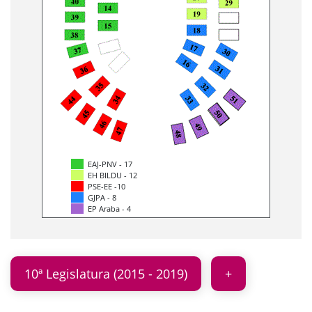
EAJ-PNV - 17
EH BILDU - 12
PSE-EE -10
GJPA - 8
EP Araba - 4
10ª Legislatura (2015 - 2019)