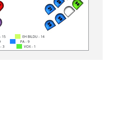
- 15
EH BILDU - 14
9
PA - 9
 - 3
VOX - 1