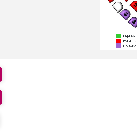
EAJ-PNV 
PSE-EE -
E ARABA