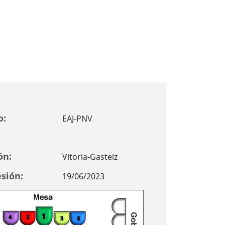
o:
EAJ-PNV
ón:
Vitoria-Gasteiz
sión:
19/06/2023