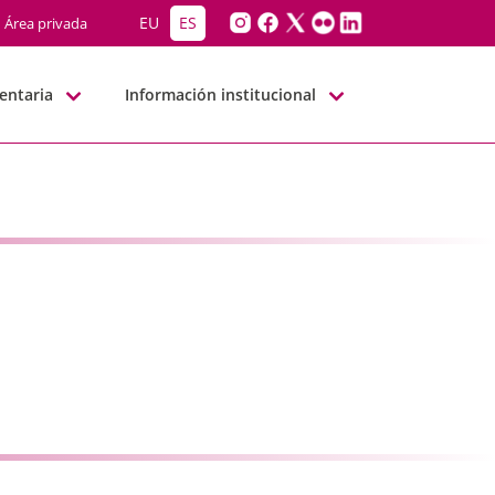
-BBNN
EU
ES
Área privada
entaria
Información institucional