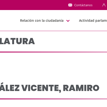
 leg 2015-2019 - JJGG
Contáctanos
Relación con la ciudadanía
Actividad parlam
SLATURA
LEZ VICENTE, RAMIRO