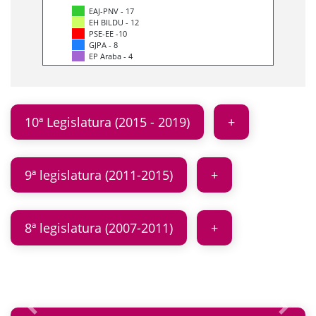
EAJ-PNV - 17
EH BILDU - 12
PSE-EE -10
GJPA - 8
EP Araba - 4
10ª Legislatura (2015 - 2019)
9ª legislatura (2011-2015)
8ª legislatura (2007-2011)
Anterior
Siguie