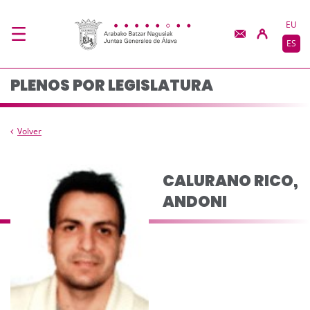
Composicion del pleno
Saltar al contenido principal
EU
ES
PLENOS POR LEGISLATURA
Volver
CALURANO RICO,
ANDONI