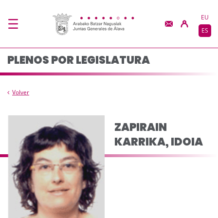
Composicion del pleno
Saltar al contenido principal
EU
ES
PLENOS POR LEGISLATURA
Volver
ZAPIRAIN
KARRIKA, IDOIA