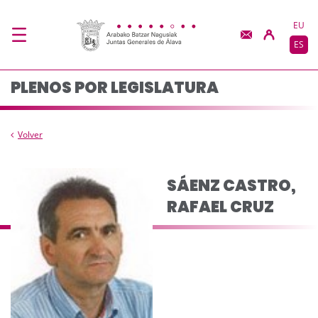
Composicion del pleno
Saltar al contenido principal
EU
ES
PLENOS POR LEGISLATURA
Volver
SÁENZ CASTRO,
RAFAEL CRUZ