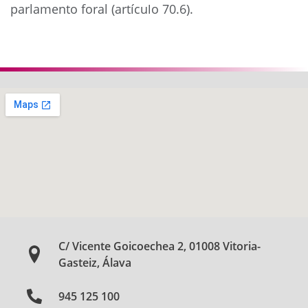
parlamento foral (artículo 70.6).
Anterior
Siguie
C/ Vicente Goicoechea 2, 01008 Vitoria-
Gasteiz, Álava
945 125 100