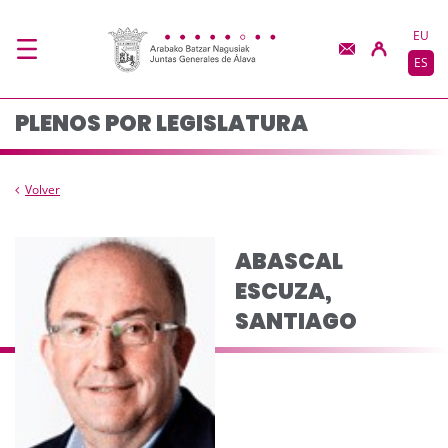
Composicion del pleno
Saltar al contenido principal
EU
ES
PLENOS POR LEGISLATURA
Volver
ABASCAL
ESCUZA,
SANTIAGO