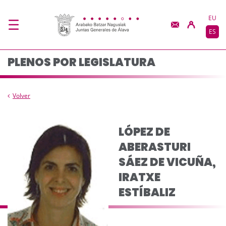
Composición del plen
Saltar al contenido principal
EU
ES
PLENOS POR LEGISLATURA
Volver
LÓPEZ DE
ABERASTURI
SÁEZ DE VICUÑA,
IRATXE
ESTÍBALIZ