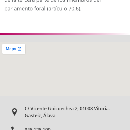
parlamento foral (artículo 70.6).
Anterior
Siguie
C/ Vicente Goicoechea 2, 01008 Vitoria-
Gasteiz, Álava
945 125 100