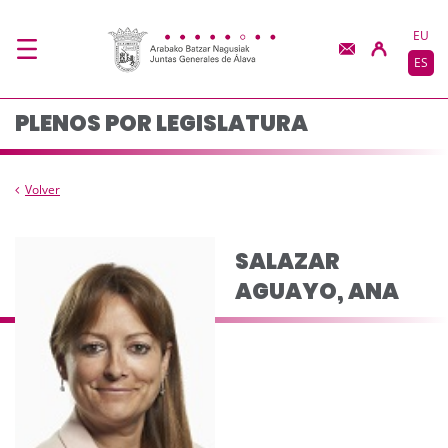
Composición del plen
Saltar al contenido principal
EU
ES
PLENOS POR LEGISLATURA
Volver
SALAZAR
AGUAYO, ANA