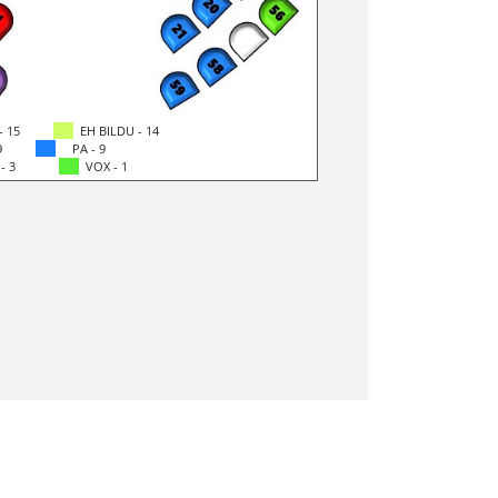
- 15
EH BILDU - 14
9
PA - 9
 - 3
VOX - 1