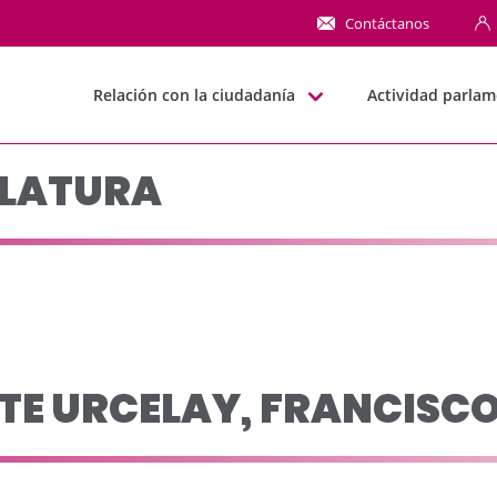
o leg 2019-2023 - JJG
Contáctanos
Relación con la ciudadanía
Actividad parlam
SLATURA
E URCELAY, FRANCISCO