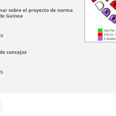
rmar sobre el proyecto de norma
 de Guinea
EAJ-PNV 
PSE-EE -
24
E ARABA
de concejos
26