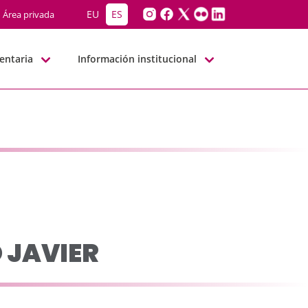
G-BBNN
EU
ES
Área privada
entaria
Información institucional
 JAVIER