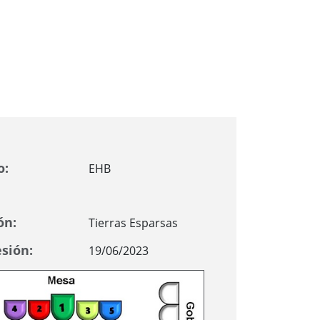
o:
EHB
ón:
Tierras Esparsas
sión:
19/06/2023