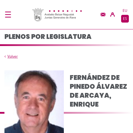
Composición del plen
Saltar al contenido principal
EU
ES
PLENOS POR LEGISLATURA
Volver
FERNÁNDEZ DE
PINEDO ÁLVAREZ
DE ARCAYA,
ENRIQUE