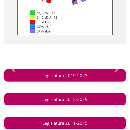
EAJ-PNV - 17
EH BILDU - 12
PSE-EE -10
GJPA - 8
EP Araba - 4
Anterior
Siguie
Legislatura 2019-2023
Legislatura 2015-2019
Legislatura 2011-2015