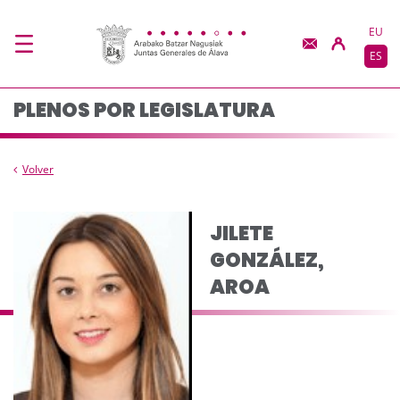
Composición del plen
Saltar al contenido principal
EU
ES
PLENOS POR LEGISLATURA
Volver
JILETE
GONZÁLEZ,
AROA