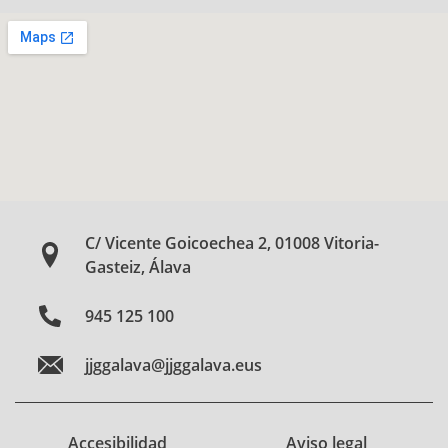
C/ Vicente Goicoechea 2, 01008 Vitoria-
Gasteiz, Álava
945 125 100
jjggalava@jjggalava.eus
Accesibilidad
Aviso legal