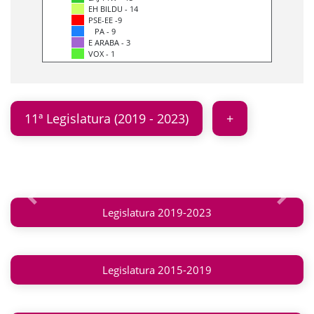
EH BILDU - 14
PSE-EE -9
PA - 9
E ARABA - 3
VOX - 1
11ª Legislatura (2019 - 2023)
Anterior
Siguie
Legislatura 2019-2023
Legislatura 2015-2019