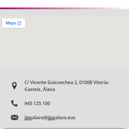
C/ Vicente Goicoechea 2, 01008 Vitoria-
Gasteiz, Álava
945 125 100
jjggalava@jjggalava.eus