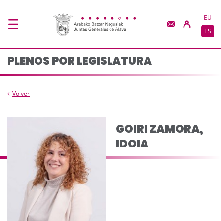
Composición del plen
Saltar al contenido principal
EU
ES
PLENOS POR LEGISLATURA
Volver
GOIRI ZAMORA,
IDOIA