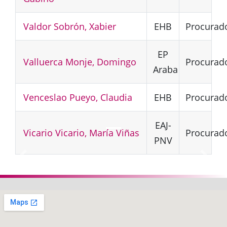
Valdor Sobrón, Xabier
EHB
Procurad
EP
Valluerca Monje, Domingo
Procurad
Araba
Venceslao Pueyo, Claudia
EHB
Procurad
EAJ-
Vicario Vicario, María Viñas
Procurad
PNV
Anterior
Siguie