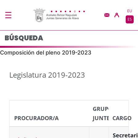
Búsqueda - JJGG-BBN
Saltar al contenido principal
EU
ES
BÚSQUEDA
Composición del pleno 2019-2023
Legislatura 2019-2023
GRUPO
PROCURADOR/A
JUNTERO
CARGO
Secretar