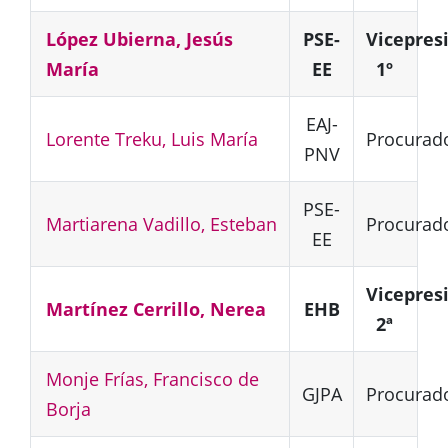
López Ubierna, Jesús
PSE-
Vicepres
María
EE
1º
EAJ-
Lorente Treku, Luis María
Procurad
PNV
PSE-
Martiarena Vadillo, Esteban
Procurad
EE
Vicepres
Martínez Cerrillo, Nerea
EHB
2ª
Monje Frías, Francisco de
GJPA
Procurad
Borja