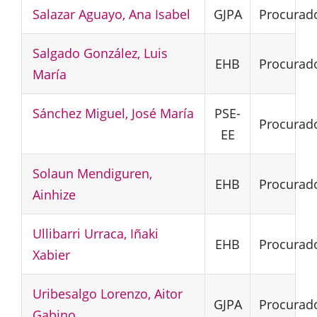
Salazar Aguayo, Ana Isabel
GJPA
Procurad
Salgado González, Luis
EHB
Procurad
María
Sánchez Miguel, José María
PSE-
Procurad
EE
Solaun Mendiguren,
EHB
Procurad
Ainhize
Ullibarri Urraca, Iñaki
EHB
Procurad
Xabier
Uribesalgo Lorenzo, Aitor
GJPA
Procurad
Gabino