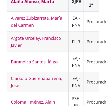
Alaña Alonso, Marta
GJPA
2ª
Álvarez Zubizarreta, María
EAJ-
Procurad
del Carmen
PNV
Argote Urcelay, Francisco
EHB
Procurad
Javier
EAJ-
Barandica Santos, Íñigo
Procurad
PNV
Ciarsolo Guerenabarrena,
EAJ-
Procurad
José
PNV
PSE-
Coloma Jiménez, Alain
Procurad
EE