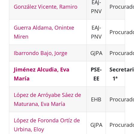
EAJ-
González Vicente, Ramiro
Procurad
PNV
Guerra Aldama, Onintxe
EAJ-
Procurad
Miren
PNV
Ibarrondo Bajo, Jorge
GJPA
Procurad
Jiménez Alcudia, Eva
PSE-
Secretar
María
EE
1ª
López de Arróyabe Sáez de
EHB
Procurad
Maturana, Eva María
López de Foronda Ortíz de
GJPA
Procurad
Urbina, Eloy