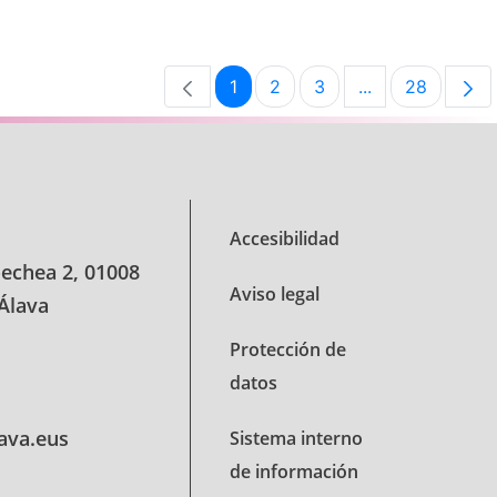
1
2
3
...
28
Página
Página
Página
Páginas interme
Página
Accesibilidad
oechea 2, 01008
Aviso legal
 Álava
Protección de
datos
lava.eus
Sistema interno
de información