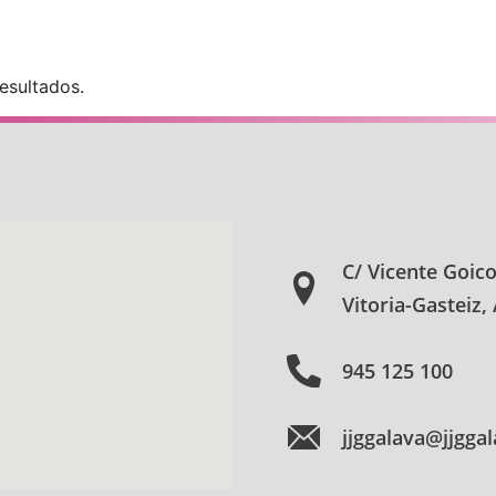
resultados.
C/ Vicente Goic
Vitoria-Gasteiz,
945 125 100
jjggalava@jjgga