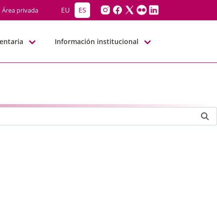
EU
ES
Área privada
entaria
Información institucional