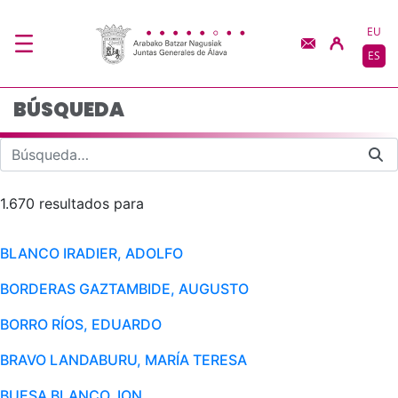
Búsqueda - JJGG-BBN
Saltar al contenido principal
EU
ES
BÚSQUEDA
1.670 resultados para
BLANCO IRADIER, ADOLFO
BORDERAS GAZTAMBIDE, AUGUSTO
BORRO RÍOS, EDUARDO
BRAVO LANDABURU, MARÍA TERESA
BUESA BLANCO, ION