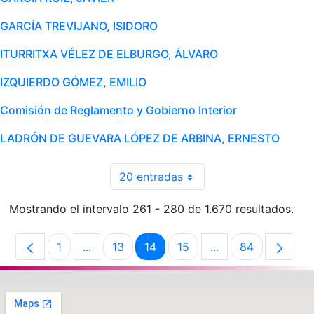
GARCÍA TREVIJANO, ISIDORO
ITURRITXA VÉLEZ DE ELBURGO, ÁLVARO
IZQUIERDO GÓMEZ, EMILIO
Comisión de Reglamento y Gobierno Interior
LADRÓN DE GUEVARA LÓPEZ DE ARBINA, ERNESTO
20 entradas
Mostrando el intervalo 261 - 280 de 1.670 resultados.
1
...
13
14
15
...
84
Página
Páginas intermedias Use TAB para desplaz
Página
Página
Página
Páginas intermedi
Página