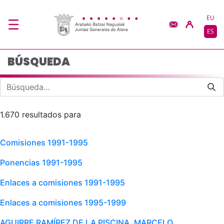
Búsqueda - JJGG-BBN
Saltar al contenido principal
EU
ES
BÚSQUEDA
1.670 resultados para
Comisiones 1991-1995
Ponencias 1991-1995
Enlaces a comisiones 1991-1995
Enlaces a comisiones 1995-1999
AGUIRRE RAMÍREZ DE LA PISCINA, MARCELO