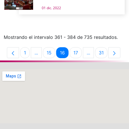
01 dic. 2022
Mostrando el intervalo 361 - 384 de 735 resultados.
1
...
15
16
17
...
31
Página
Páginas intermedias Use TAB para desplaz
Página
Página
Página
Páginas intermedi
Página