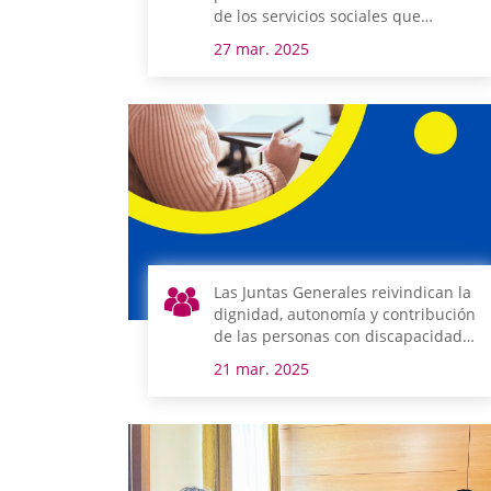
de los servicios sociales que
atienden a personas con
27 mar. 2025
discapacidad en Álava y su futuro
próximo
Las Juntas Generales reivindican la
dignidad, autonomía y contribución
de las personas con discapacidad
intelectual en el Día Mundial del
21 mar. 2025
Síndrome de Down