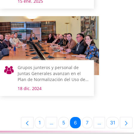
15 ene. 2025
Grupos junteros y personal de
Juntas Generales avanzan en el
Plan de Normalización del Uso del
Euskera
18 dic. 2024
1
...
5
6
7
...
31
Página
Páginas intermedias Use TAB para d
Página
Página
Página
Páginas interm
Página