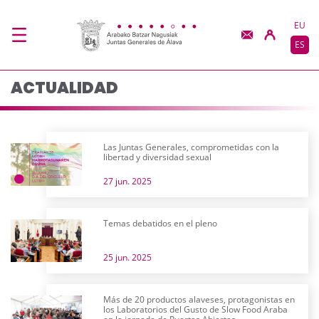
Actualidad - JJGG-BB
Saltar al contenido principal
EU
ES
ACTUALIDAD
Las Juntas Generales, comprometidas con la
libertad y diversidad sexual
27 jun. 2025
Temas debatidos en el pleno
25 jun. 2025
Más de 20 productos alaveses, protagonistas en
los Laboratorios del Gusto de Slow Food Araba