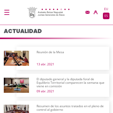
Actualidad - JJGG-BB
Saltar al contenido principal
EU
ES
ACTUALIDAD
Reunión de la Mesa
13 abr. 2021
El diputado general y la diputada foral de
Equilibrio Territorial comparecen la semana que
viene en comisión
09 abr. 2021
Resumen de los asuntos tratados en el pleno de
control al gobierno