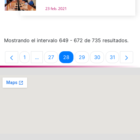
23 feb. 2021
Mostrando el intervalo 649 - 672 de 735 resultados.
1
...
27
28
29
30
31
Página
Páginas intermedias Use TAB para desplaza
Página
Página
Página
Página
Página