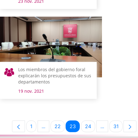
23 nov. 2021
adolescentes
Los miembros del gobierno foral
explicarán los presupuestos de sus
departamentos
19 nov. 2021
1
...
22
23
24
...
31
Página
Páginas intermedias Use TAB para despl
Página
Página
Página
Páginas interm
Página