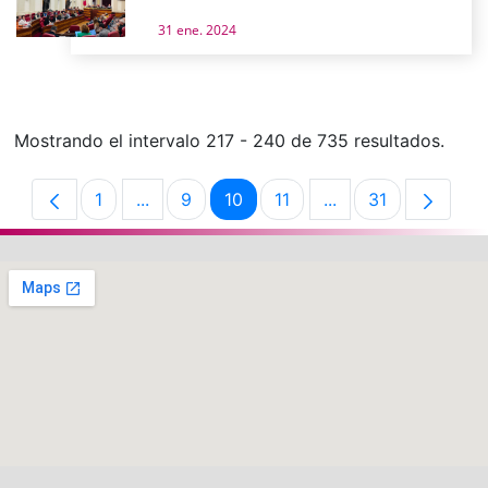
31 ene. 2024
Mostrando el intervalo 217 - 240 de 735 resultados.
1
...
9
10
11
...
31
Página
Páginas intermedias Use TAB para despla
Página
Página
Página
Páginas intermedia
Página