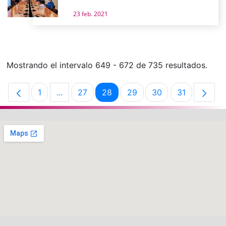
23 feb. 2021
Mostrando el intervalo 649 - 672 de 735 resultados.
1
...
27
28
29
30
31
Página
Páginas intermedias Use TAB para desplaza
Página
Página
Página
Página
Página