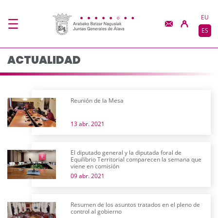
Actualidad - JJGG-BB
Saltar al contenido principal
EU
ES
ACTUALIDAD
Reunión de la Mesa
13 abr. 2021
El diputado general y la diputada foral de
Equilibrio Territorial comparecen la semana que
viene en comisión
09 abr. 2021
Resumen de los asuntos tratados en el pleno de
control al gobierno