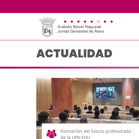
Actualidad - JJGG-BB
Saltar al contenido principal
ACTUALIDAD
Formación del futuro profesorado
de la UPV-EHU