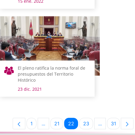
15 ene. 2022
El pleno ratifica la norma foral de
presupuestos del Territorio
Histórico
23 dic. 2021
1
...
21
22
23
...
31
Página
Páginas intermedias Use TAB para despl
Página
Página
Página
Páginas interm
Página