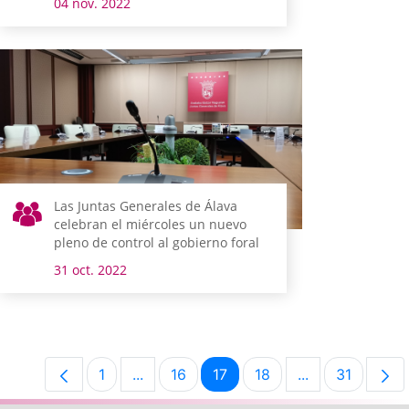
04 nov. 2022
Las Juntas Generales de Álava
celebran el miércoles un nuevo
pleno de control al gobierno foral
31 oct. 2022
1
...
16
17
18
...
31
Página
Páginas intermedias Use TAB para desp
Página
Página
Página
Páginas interm
Página