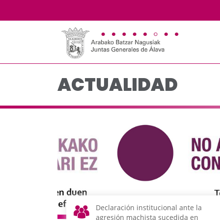
Actualidad - JJGG-BB
Saltar al contenido principal
ACTUALIDAD
Declaración institucional ante la
agresión machista sucedida en