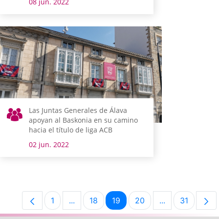
08 jun. 2022
Las Juntas Generales de Álava
apoyan al Baskonia en su camino
hacia el título de liga ACB
02 jun. 2022
1
...
18
19
20
...
31
Página
Páginas intermedias Use TAB para desp
Página
Página
Página
Páginas interm
Página