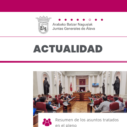
Actualidad - JJGG-BB
Saltar al contenido principal
ACTUALIDAD
Resumen de los asuntos tratados
en el pleno