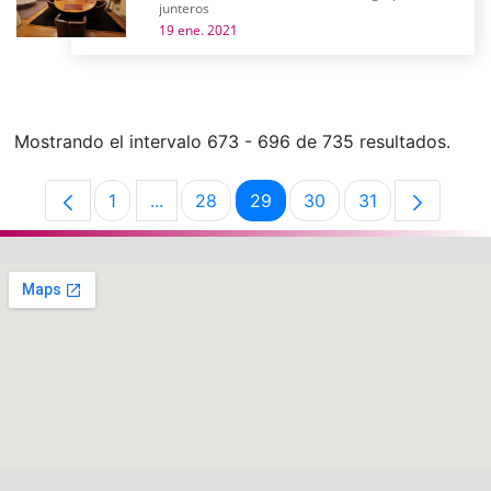
junteros
19 ene. 2021
Mostrando el intervalo 673 - 696 de 735 resultados.
1
...
28
29
30
31
Página
Páginas intermedias Use TAB para despl
Página
Página
Página
Página