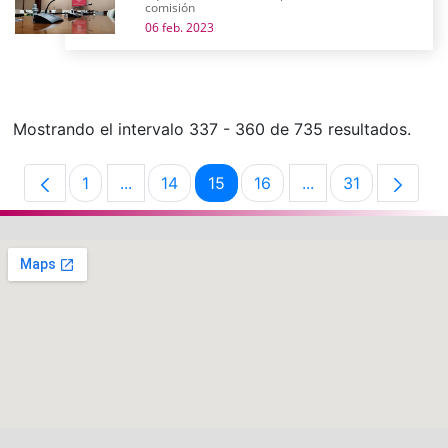
comisión
06 feb. 2023
Mostrando el intervalo 337 - 360 de 735 resultados.
1
...
14
15
16
...
31
Página
Páginas intermedias Use TAB para desplaz
Página
Página
Página
Páginas intermedi
Página