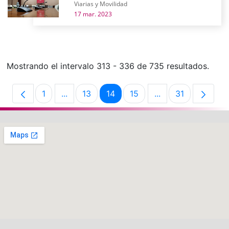
Viarias y Movilidad
17 mar. 2023
Mostrando el intervalo 313 - 336 de 735 resultados.
1
...
13
14
15
...
31
Página
Páginas intermedias Use TAB para desplaz
Página
Página
Página
Páginas intermedi
Página