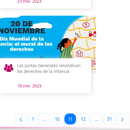
23 nov. 2023
Las Juntas Generales reivindican
los derechos de la infancia
18 nov. 2023
1
...
10
11
12
...
31
Página
Páginas intermedias Use TAB para desp
Página
Página
Página
Páginas interm
Página