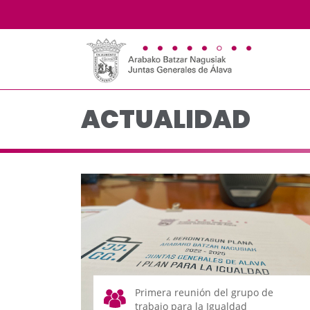
Actualidad - JJGG-BB
Saltar al contenido principal
ACTUALIDAD
Primera reunión del grupo de
trabajo para la Igualdad