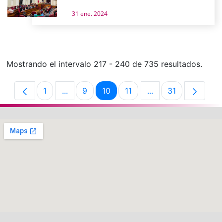
31 ene. 2024
Mostrando el intervalo 217 - 240 de 735 resultados.
1
...
9
10
11
...
31
Página
Páginas intermedias Use TAB para despla
Página
Página
Página
Páginas intermedia
Página