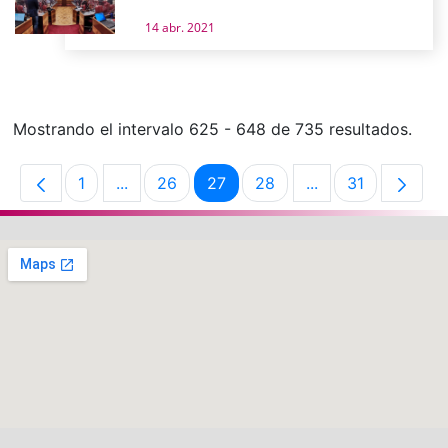
14 abr. 2021
Mostrando el intervalo 625 - 648 de 735 resultados.
1
...
26
27
28
...
31
Página
Páginas intermedias Use TAB para desplaz
Página
Página
Página
Páginas intermedi
Página