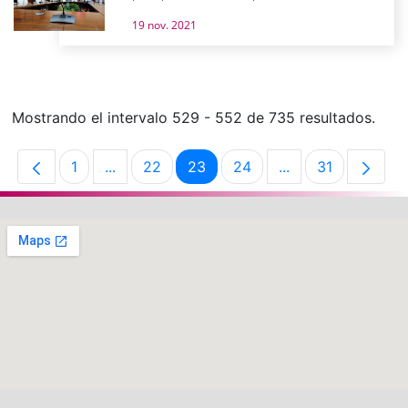
19 nov. 2021
Mostrando el intervalo 529 - 552 de 735 resultados.
1
...
22
23
24
...
31
Página
Páginas intermedias Use TAB para desplaza
Página
Página
Página
Páginas intermedi
Página