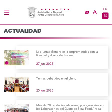
Actualidad - JJGG-BB
Saltar al contenido principal
EU
ES
ACTUALIDAD
Las Juntas Generales, comprometidas con la
libertad y diversidad sexual
27 jun. 2025
Temas debatidos en el pleno
25 jun. 2025
Más de 20 productos alaveses, protagonistas en
los Laboratorios del Gusto de Slow Food Araba